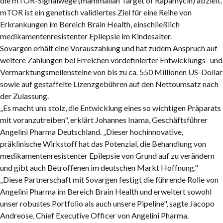
die mTOR-Signalwege (mammalian Target of Rapamycin) abzielt.
mTOR ist ein genetisch validiertes Ziel für eine Reihe von
Erkrankungen im Bereich Brain Health, einschließlich
medikamentenresistenter Epilepsie im Kindesalter.
Sovargen erhält eine Vorauszahlung und hat zudem Anspruch auf
weitere Zahlungen bei Erreichen vordefinierter Entwicklungs- und
Vermarktungsmeilensteine von bis zu ca. 550 Millionen US-Dollar
sowie auf gestaffelte Lizenzgebühren auf den Nettoumsatz nach
der Zulassung.
„Es macht uns stolz, die Entwicklung eines so wichtigen Präparats
mit voranzutreiben"
, erklärt
Johannes Inama
, Geschäftsführer
Angelini Pharma Deutschland.
„Dieser hochinnovative,
präklinische Wirkstoff hat das Potenzial, die Behandlung von
medikamentenresistenter Epilepsie von Grund auf zu verändern
und gibt auch Betroffenen im deutschen Markt Hoffnung."
„Diese Partnerschaft mit Sovargen festigt die führende Rolle von
Angelini Pharma im Bereich Brain Health und erweitert sowohl
unser robustes Portfolio als auch unsere Pipeline"
, sagte
Jacopo
Andreose
, Chief Executive Officer von Angelini Pharma.